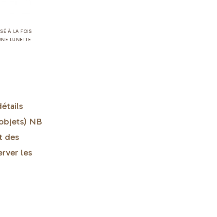
SÉ À LA FOIS
UNE LUNETTE
étails
 objets) NB
t des
rver les