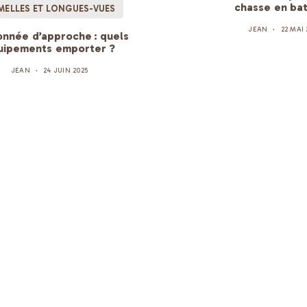
chasse en bat
MELLES ET LONGUES-VUES
JEAN
22 MAI 
nnée d’approche : quels
uipements emporter ?
JEAN
24 JUIN 2025