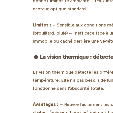
bonne luminosité ambiante – Peux int
capteur optique standard
Limites :
– Sensible aux conditions m
(brouillard, pluie) – Inefficace face à 
immobile ou caché derrière une végéta
🔥 La vision thermique : détecte
La vision thermique détecte les diffé
température. Elle n’a pas besoin de lu
fonctionne dans l’obscurité totale.
Avantages :
– Repère facilement les 
chaleur (animaux, humains) même à tr