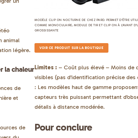
égrer un
MODÈLE CLIP ON NOCTURNE DE CHEZ PARD. PERMET D’ÊTRE UTILI
COMME MONOCULAIRE, MODULE DE TIR ET CLIP ON À L’AVANT D’
étéo
GROSSISSANTE
un animal
VOIR CE PRODUIT SUR LA BOUTIQUE
tion légère.
Limites :
– Coût plus élevé – Moins de d
r la chaleur
visibles (pas d’identification précise des
: Les modèles haut de gamme proposen
rences de
capteurs très puissant permettant d’obse
mière et
détails à distance modérée.
Pour conclure
sources de
avers du