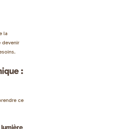
e la
e devenir
esoins.
ique :
mprendre ce
a lumière