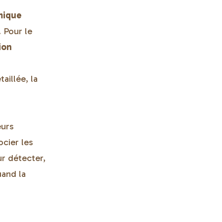
mique
 Pour le
ion
taillée, la
eurs
cier les
r détecter,
uand la