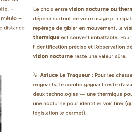
ité. –
Le choix entre
vision nocturne ou ther
s météo –
dépend surtout de votre usage principal.
e distance
repérage de gibier en mouvement, la
vis
thermique
est souvent imbattable. Pour
l’identification précise et l’observation dé
vision nocturne
reste une valeur sûre.
💡
Astuce Le Traqueur
: Pour les chass
exigeants, le combo gagnant reste d’asso
deux technologies — une thermique pou
une nocturne pour identifier voir tirer (q
législation le permet).