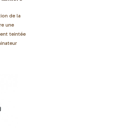
ion de la
fre une
ent teintée
minateur